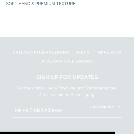
SOFT HAND & PREMIUM TEXTURE
DATENSCHUTZERKLÄRUNG
AGB´S
IMPRESSUM
WIDERRUFSBELEHRUNG
SIGN UP FOR UPDATES
Werbeaktionen, neue Produkte und Sonderangebote.
Direkt in deinem Posteingang.
ABONNIEREN